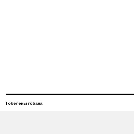
Гобелены гобана