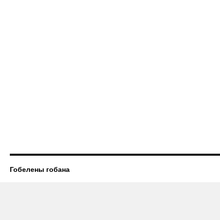
Гобелены гобана