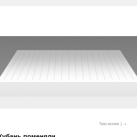
Таки казаки :)
→
 Кубань поменяли