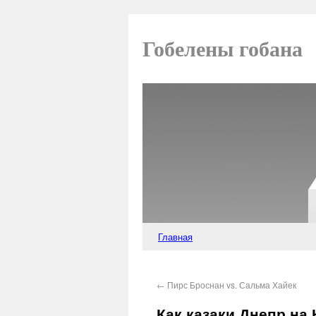
Гобелены гобана
Главная
←
Пирс Броснан vs. Сальма Хайек
Как казаки Днепр на