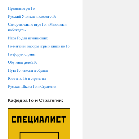
Правила игры Го
Русский Учитель японского Го
Самоучитель по игре Го: «Мыслить и
побеждать»
Игра Го для начинающих
Го-магазин: наборы игры и книги по Го
Го-форум страны
Обучение детей Го
Путь Го: тексты и образы
Книги по Го и стратегии
Русская Школа Го и Стратегии
Кафедра Го и Стратегии: