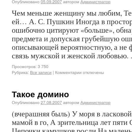
Опубликовано
05.09.2007
автором
Администратор
Чем меньше женщину мы любим, Те
ей… А. С. Пушкин Иногда в простор
ошибочно цитируют «больше», обна
предмета и допуская грубейшую ош
описывающей вероятностную, а не
связь мужской и женской любовью
Просмотров: 3 750
Рубрика:
Все записи
|
Комментарии отключены
Такое домино
Опубликовано
27.08.2007
автором
Администратор
(вчерашняя быль) У моря в ласковой
мамой в го, А зрительница лет пяти 
Цепочки камушков росли На мален