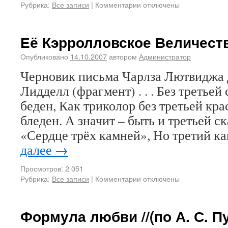
Рубрика:
Все записи
|
Комментарии отключены
Её Кэрролловское Величество
Опубликовано
14.10.2007
автором
Администратор
Черновик письма Чарлза Лютвиджа
Лидделл (фрагмент) . . . Без третьей
беден, Как триколор без третьей кр
бледен. А значит – быть и третьей с
«Сердце трёх камней», Но третий к
далее
→
Просмотров: 2 051
Рубрика:
Все записи
|
Комментарии отключены
Формула любви //(по А. С. П