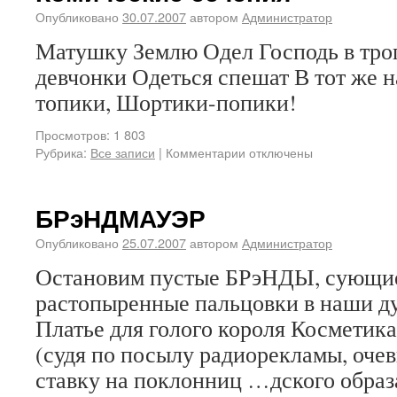
Опубликовано
30.07.2007
автором
Администратор
Матушку Землю Одел Господь в троп
девчонки Одеться спешат В тот же н
топики, Шортики-попики!
Просмотров: 1 803
Рубрика:
Все записи
|
Комментарии отключены
БРэНДМАУЭР
Опубликовано
25.07.2007
автором
Администратор
Остановим пустые БРэНДЫ, сующи
растопыренные пальцовки в наши д
Платье для голого короля Космет
(судя по посылу радиорекламы, оч
ставку на поклонниц …дского образ